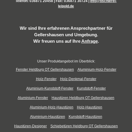
Telefon:
036871 20458
| Fax: 036871 30724 |
info@tischlerei-
leipold.de
Wir sind Ihre erfahrenen Ansprechpartner für
Gellershausen und Umgebung.
Wir freuen uns auf Ihre
Anfrage
.
Unser Produktangebot im Überblick:
Fenster Heldburg OT Gellershausen
Aluminium-Holz-Fenster
Holz-Fenster
Holz-Denkmal-Fenster
Aluminium-Kunststoff-Fenster
Kunststoff-Fenster
Aluminium-Fenster
Haustüren Heldburg OT Gellershausen
Aluminium-Holz-Haustüren
Holz-Haustüren
Aluminium-Haustüren
Kunststoff-Haustüren
Haustüren-Designer
Schiebetüren Heldburg OT Gellershausen